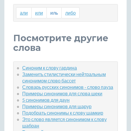
али
или
иль
либо
Посмотрите другие
слова
Синоним к слову гардина
Заменить стилистически нейтральным
синонимом слово бассет
Словарь русских синонимов - слово пауза
Примеры синонимов для слова шеки
5 синонимов для даун
Примеры синонимов для шарур
Подобрать синонимы к слову шамкир
Это слово является синонимом к слову
шабран