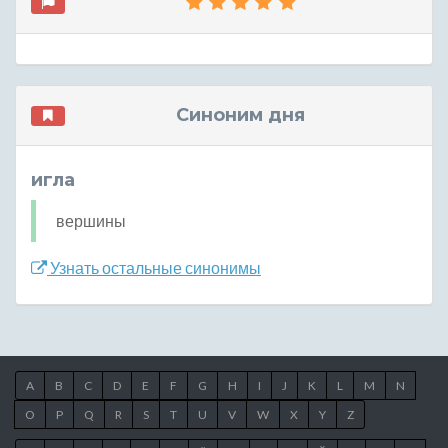
Синоним дня
игла
вершины
Узнать остальные синонимы
A
B
C
D
E
F
G
H
I
J
K
L
M
N
O
P
Q
R
S
T
U
V
W
X
Y
Z