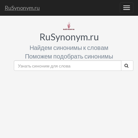
RuSynonym.ru
Togg
navig
RuSynonym.ru
Найдем синонимы к словам
Поможем подобрать синонимы