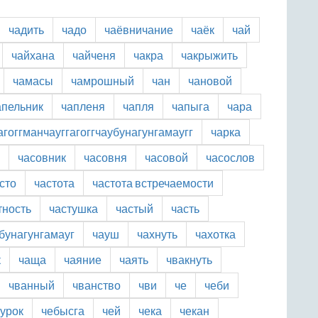
чадить
чадо
чаёвничание
чаёк
чай
чайхана
чайченя
чакра
чакрыжить
чамасы
чамрошный
чан
чановой
апельник
чапленя
чапля
чапыга
чара
агоггманчауггагоггчаубунагунгамаугг
чарка
часовник
часовня
часовой
часослов
сто
частота
частота встречаемости
тность
частушка
частый
часть
бунагунгамауг
чауш
чахнуть
чахотка
к
чаща
чаяние
чаять
чвакнуть
чванный
чванство
чви
че
чеби
урок
чебысга
чей
чека
чекан