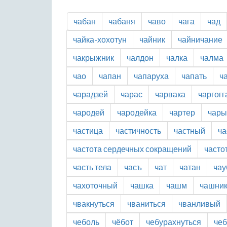
чабан
чабаня
чаво
чага
чад
чайка-хохотун
чайник
чайничание
чакрыжник
чалдон
чалка
чалма
чао
чапан
чапаруха
чапать
ч
чарадзей
чарас
чарвака
чаргогг
чародей
чародейка
чартер
чары
частица
частичность
частный
ча
частота сердечных сокращений
часто
часть тела
часъ
чат
чатан
чау
чахоточный
чашка
чашм
чашни
чвакнуться
чваниться
чванливый
чеболь
чёбот
чебурахнуться
чеб