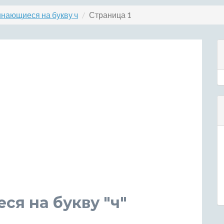
инающиеся на букву ч
Страница 1
ся на букву "ч"