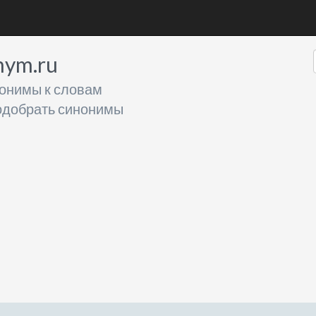
nym.ru
онимы к словам
добрать синонимы