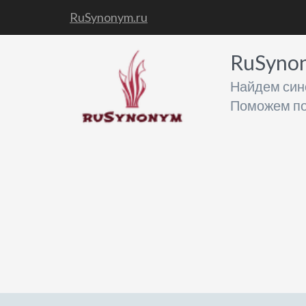
RuSynonym.ru
RuSyno
Найдем син
Поможем по