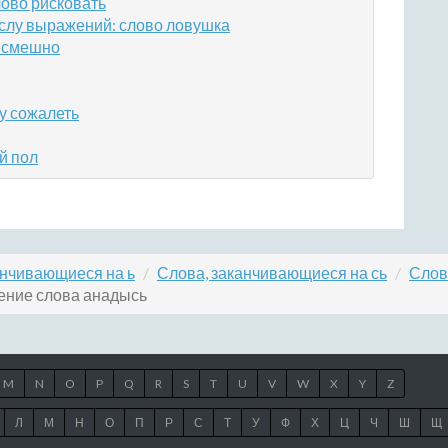
лово рисковать
слу выражений: слово ловушка
 смешно
у сожалеть
й пол
анчивающиеся на ь
Слова, заканчивающиеся на сь
Слов
ение слова анадысь
M
N
O
P
Q
R
S
T
U
V
W
X
Y
Z
Л
М
Н
О
П
Р
С
Т
У
Ф
Х
Ц
Ч
Ш
Щ