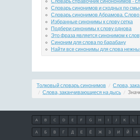
Словарь справочник синононимов - с
Словарь синонимов и сходных по смы
Словарь синонимов Абрамова. Слово
Избранные синонимы к слову сетка
Подбери синонимы к слову однова
Это фраза является синонимом к слов
Синоним для слова по барабану
Найти все синонимы для слова нежны
Толковый словарь синонимов
Слова, зак
Слова, заканчивающиеся на дысь
Знач
A
B
C
D
E
F
G
H
I
J
K
L
А
Б
В
Г
Д
Е
Ё
Ж
З
И
Й
К