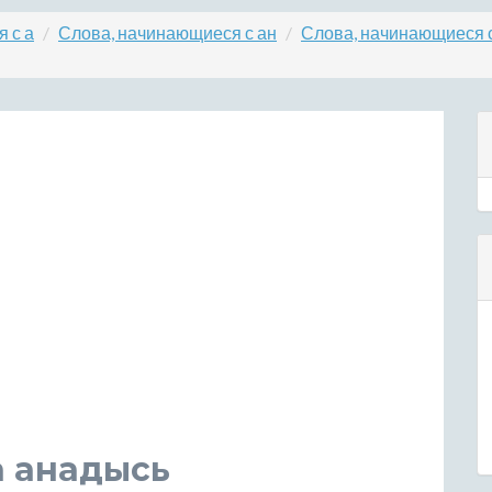
 с а
Слова, начинающиеся с ан
Слова, начинающиеся 
а анадысь