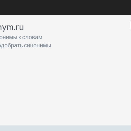
nym.ru
онимы к словам
добрать синонимы