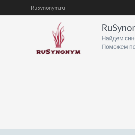
RuSynonym.ru
RuSyno
Найдем син
Поможем по