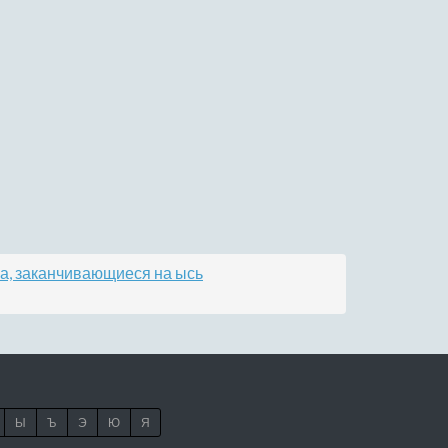
а, заканчивающиеся на ысь
Ы
Ъ
Э
Ю
Я