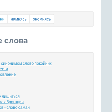
ни
намнясь
ономнясь
е слова
 синонимом слово покойник
рести
товление
у лишиться
ва аброгация
в - слово саман