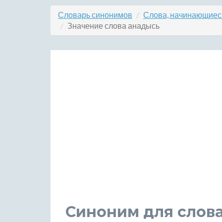
Словарь синонимов
Слова, начинающиеся
Значение слова анадысь
Синоним для слов