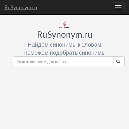
RuSynonym.ru
Togg
navig
RuSynonym.ru
Найдем синонимы к словам
Поможем подобрать синонимы