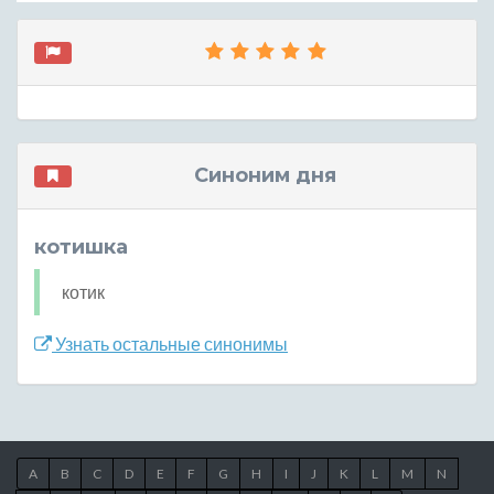
Синоним дня
котишка
котик
Узнать остальные синонимы
A
B
C
D
E
F
G
H
I
J
K
L
M
N