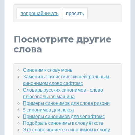
попрошайничать
просить
Посмотрите другие
слова
Синоним к слову монь
Заменить стилистически нейтральным
синонимом слово сафтомс
Словарь русских синонимов - слово
плюсовальная машина
Примеры синонимов для слова ризони
5 синонимов для лекса
Примеры синонимов для чёпафтомс
Подобрать синонимы к слову ёткста
Это слово является синонимом к слову