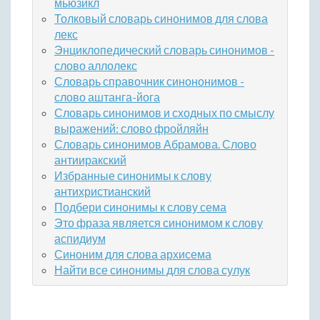
мьюзикл
Толковый словарь синонимов для слова
лекс
Энциклопедический словарь синонимов -
слово аллолекс
Словарь справочник синононимов -
слово аштанга-йога
Словарь синонимов и сходных по смыслу
выражений: слово фройляйн
Словарь синонимов Абрамова. Слово
антииракский
Избранные синонимы к слову
антихристианский
Подбери синонимы к слову сема
Это фраза является синонимом к слову
аспидиум
Синоним для слова архисема
Найти все синонимы для слова сулук