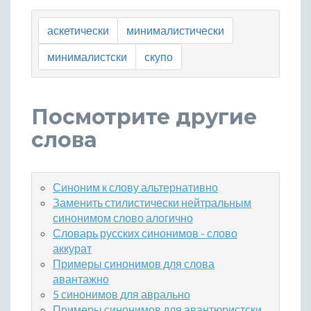
аскетически
минималистически
минималистски
скупо
Посмотрите другие
слова
Синоним к слову альтернативно
Заменить стилистически нейтральным
синонимом слово алогично
Словарь русских синонимов - слово
аккурат
Примеры синонимов для слова
авантажно
5 синонимов для аврально
Примеры синонимов для авантюристски