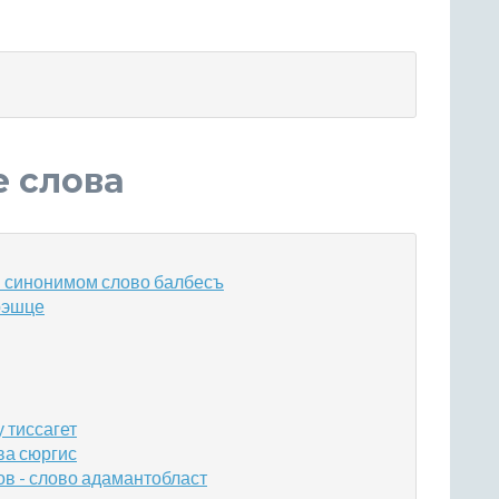
е слова
 синонимом слово балбесъ
рэшце
 тиссагет
ва сюргис
в - слово адамантобласт