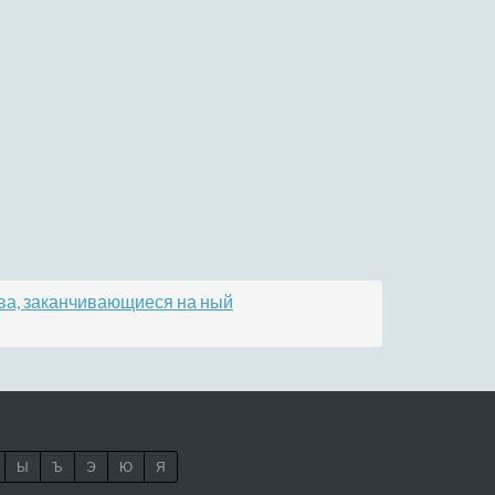
ва, заканчивающиеся на ный
Ы
Ъ
Э
Ю
Я