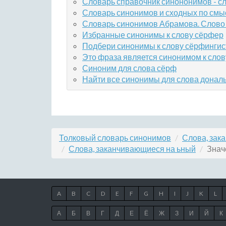
Словарь справочник синононимов - сл
Словарь синонимов и сходных по смы
Словарь синонимов Абрамова. Слово 
Избранные синонимы к слову сёрфер
Подбери синонимы к слову сёрфингис
Это фраза является синонимом к сло
Синоним для слова сёрф
Найти все синонимы для слова донал
Толковый словарь синонимов
Слова, зак
Слова, заканчивающиеся на ьный
Знач
A
B
C
D
E
F
G
H
I
J
K
L
А
Б
В
Г
Д
Е
Ё
Ж
З
И
Й
К