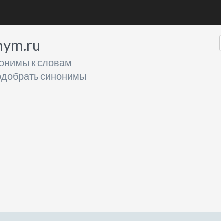
nym.ru
онимы к словам
добрать синонимы