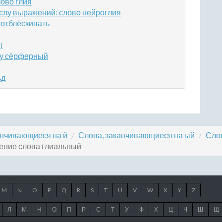
ово глия
слу выражений: слово нейроглия
отблёскивать
т
ву сёрферный
ьд
анчивающиеся на й
Слова, заканчивающиеся на ый
Сло
ение слова глиальный
M
N
O
P
Q
R
S
T
U
V
W
X
Y
Z
Л
М
Н
О
П
Р
С
Т
У
Ф
Х
Ц
Ч
Ш
Щ