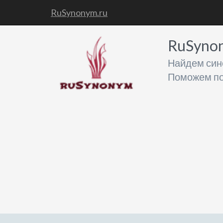
RuSynonym.ru
RuSyno
Найдем син
Поможем по