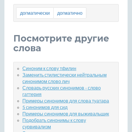
догматически
догматично
Посмотрите другие
слова
Синоним к слову тфилин
Заменить стилистически нейтральным
синонимом слово лич
Словарь русских синонимов - слово
гаттерия
Примеры синонимов для слова туатара
5 синонимов для сид
Примеры синонимов для выживальщик
Подобрать синонимы к слову
сурвивализм