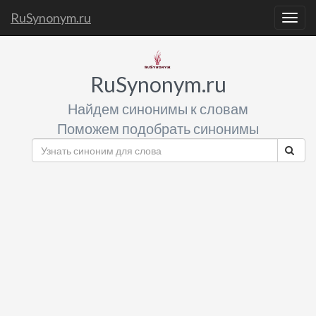
RuSynonym.ru
Togg
navig
RuSynonym.ru
Найдем синонимы к словам
Поможем подобрать синонимы