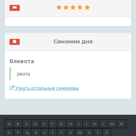
Синоним дня
блевота
рвота
Узнать остальные синонимы
A
B
C
D
E
F
G
H
I
J
K
L
M
N
O
P
Q
R
S
T
U
V
W
X
Y
Z