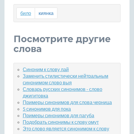
било
киянка
Посмотрите другие
слова
Синоним к слову лай
Заменить стилистически нейтральным
синонимом слово выя
Словарь русских синонимов - слово
джигитовка
Примеры синонимов для слова черница
5 синонимов для пока
Примеры синонимов для пагуба
Подобрать синонимы к слову омут
Это слово является синонимом к слову