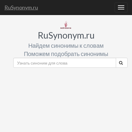
RuSynonym.ru
Togg
navig
RuSynonym.ru
Найдем синонимы к словам
Поможем подобрать синонимы