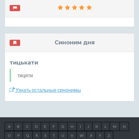
Синоним дня
тицькати
тицяти
Узнать остальные синонимы
A
B
C
D
E
F
G
H
I
J
K
L
M
N
O
P
Q
R
S
T
U
V
W
X
Y
Z