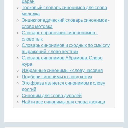
баран
Толковый словарь синонимов для слова
молодка
Энциклопедический словарь синонимов -
слово мотовка
Словарь справочник синононимов -
слово тык
Словарь синонимов и сходных по смыслу
выражений: слово вестник
Словарь синонимов Абрамова. Слово
жура
Избранные синонимы к слову часовня
Подбери синонимы к слову кожух
Это фраза является синонимом к слову
долгий
Синоним для слова дуралей
Найти все синонимы для слова жижица