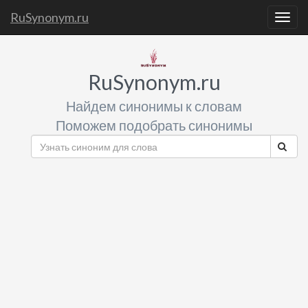
RuSynonym.ru
Togg
navig
RuSynonym.ru
Найдем синонимы к словам
Поможем подобрать синонимы