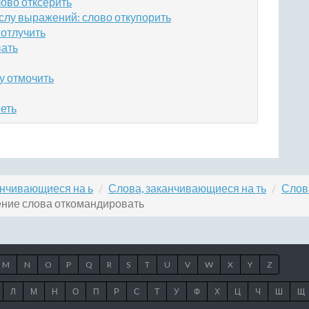
ово отксерить
слу выражений: слово откупорить
отлучить
вать
у отмочить
еть
анчивающиеся на ь
Слова, заканчивающиеся на ть
Слов
ние слова откомандировать
M
N
O
P
Q
R
S
T
U
V
W
X
Y
Z
Л
М
Н
О
П
Р
С
Т
У
Ф
Х
Ц
Ч
Ш
Щ