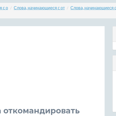
 с о
Слова, начинающиеся с от
Слова, начинающиеся с
а откомандировать