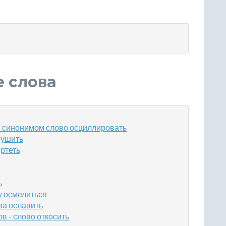
е слова
 синонимом слово осциллировать
сушить
ртеть
ь
у осмелиться
ва ославить
 - слово откосить