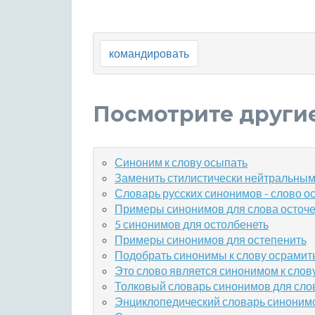
командировать
Посмотрите други
Синоним к слову осыпать
Заменить стилистически нейтральным
Словарь русских синонимов - слово о
Примеры синонимов для слова осточе
5 синонимов для остолбенеть
Примеры синонимов для остепенить
Подобрать синонимы к слову осрамит
Это слово является синонимом к слов
Толковый словарь синонимов для сло
Энциклопедический словарь синонимов