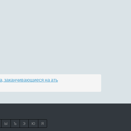
а, заканчивающиеся на ать
Ы
Ъ
Э
Ю
Я