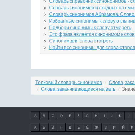
Словарь справочник синононимов - сл
Словарь синонимов и сходных по смы
Словарь синонимов Абрамова. Слово 
Избранные синонимы к слову отлыни
Подбери синонимы к слову отмереть
Это фраза является синонимом к слов
Синоним для слова отогреть
Найти все синонимы для слова отороп
Толковый словарь синонимов
Слова, зак
Слова, заканчивающиеся на вать
Значе
A
B
C
D
E
F
G
H
I
J
K
L
А
Б
В
Г
Д
Е
Ё
Ж
З
И
Й
К