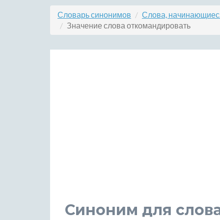
Словарь синонимов
Слова, начинающиеся
Значение слова откомандировать
Синоним для слов