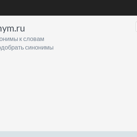
nym.ru
онимы к словам
добрать синонимы