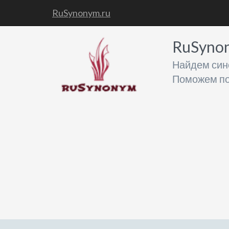
RuSynonym.ru
RuSyno
Найдем син
Поможем по