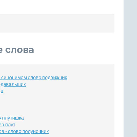
е слова
м синонимом слово подвижник
подавальщик
ец
у плутишка
ва плут
в - слово полуночник