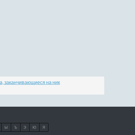
а, заканчивающиеся на ник
Ы
Ъ
Э
Ю
Я