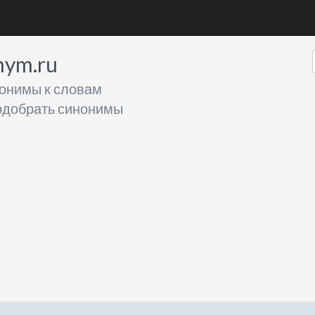
nym.ru
онимы к словам
добрать синонимы