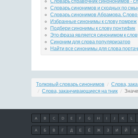
Словарь справочник синононимов - с
Словарь синонимов и сходных по смы
Словарь синонимов Абрамова. Слово
Избранные синонимы к слову помреж
Подбери синонимы к слову понтифик
Это фраза является синонимом к слов
Синоним для слова популяризатор
Найти все синонимы для слова портач
Толковый словарь синонимов
Слова, зак
Слова, заканчивающиеся на тник
Значе
A
B
C
D
E
F
G
H
I
J
K
L
А
Б
В
Г
Д
Е
Ё
Ж
З
И
Й
К