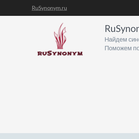
RuSynonym.ru
RuSyno
Найдем син
Поможем по