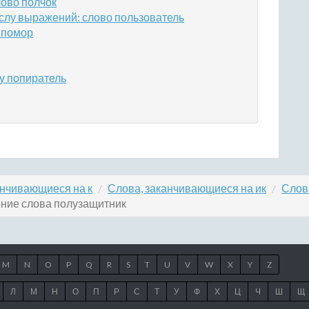
лово полчок
слу выражений: слово пользователь
 помор
у попиратель
анчивающиеся на к
Слова, заканчивающиеся на ик
Слов
ние слова полузащитник
M
N
O
P
Q
R
S
T
U
V
W
X
Y
Z
Л
М
Н
О
П
Р
С
Т
У
Ф
Х
Ц
Ч
Ш
Щ