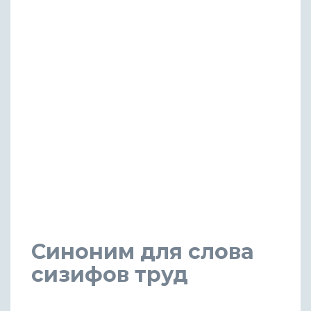
Синоним для слова
сизифов труд