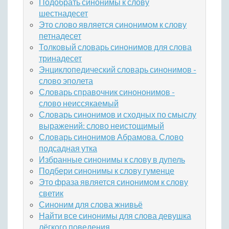
Подобрать синонимы к слову
шестнадесет
Это слово является синонимом к слову
петнадесет
Толковый словарь синонимов для слова
тринадесет
Энциклопедический словарь синонимов -
слово эполета
Словарь справочник синононимов -
слово неиссякаемый
Словарь синонимов и сходных по смыслу
выражений: слово неистощимый
Словарь синонимов Абрамова. Слово
подсадная утка
Избранные синонимы к слову в дупель
Подбери синонимы к слову гуменце
Это фраза является синонимом к слову
светик
Синоним для слова жнивьё
Найти все синонимы для слова девушка
лёгкого поведения