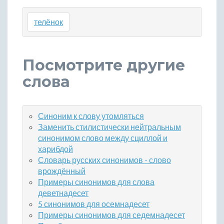
телёнок
Посмотрите другие
слова
Синоним к слову утомляться
Заменить стилистически нейтральным
синонимом слово между сциллой и
харибдой
Словарь русских синонимов - слово
врождённый
Примеры синонимов для слова
деветнадесет
5 синонимов для осемнадесет
Примеры синонимов для седемнадесет