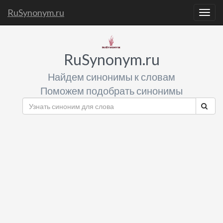
RuSynonym.ru
Togg
navig
RuSynonym.ru
Найдем синонимы к словам
Поможем подобрать синонимы