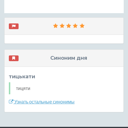
Синоним дня
тицькати
тицяти
Узнать остальные синонимы