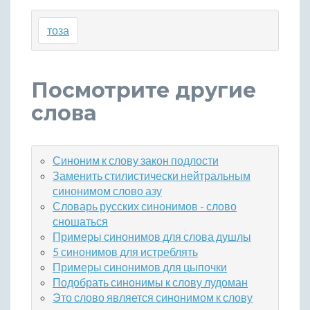
тоза
Посмотрите другие
слова
Синоним к слову закон подлости
Заменить стилистически нейтральным
синонимом слово азу
Словарь русских синонимов - слово
сношаться
Примеры синонимов для слова душлы
5 синонимов для истреблять
Примеры синонимов для цыпочки
Подобрать синонимы к слову лудоман
Это слово является синонимом к слову