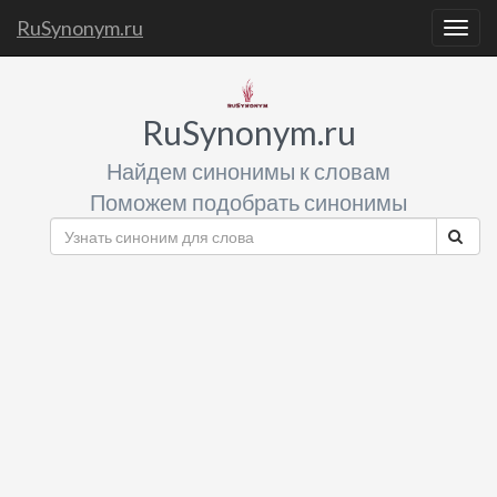
RuSynonym.ru
Togg
navig
RuSynonym.ru
Найдем синонимы к словам
Поможем подобрать синонимы