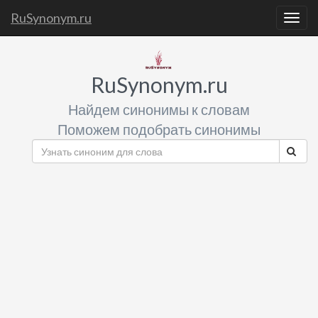
RuSynonym.ru
Togg
navig
RuSynonym.ru
Найдем синонимы к словам
Поможем подобрать синонимы