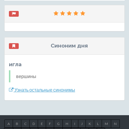
Синоним дня
игла
вершины
Узнать остальные синонимы
A
B
C
D
E
F
G
H
I
J
K
L
M
N