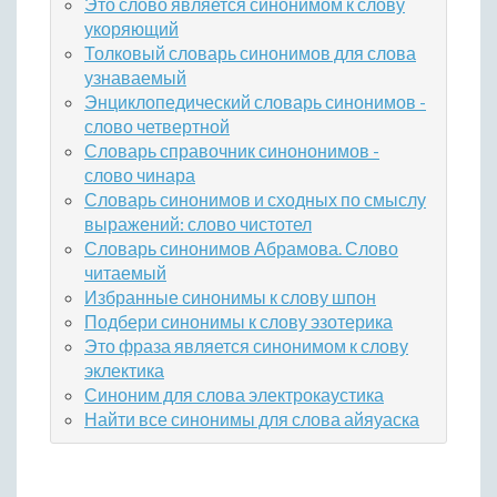
Это слово является синонимом к слову
укоряющий
Толковый словарь синонимов для слова
узнаваемый
Энциклопедический словарь синонимов -
слово четвертной
Словарь справочник синононимов -
слово чинара
Словарь синонимов и сходных по смыслу
выражений: слово чистотел
Словарь синонимов Абрамова. Слово
читаемый
Избранные синонимы к слову шпон
Подбери синонимы к слову эзотерика
Это фраза является синонимом к слову
эклектика
Синоним для слова электрокаустика
Найти все синонимы для слова айяуаска