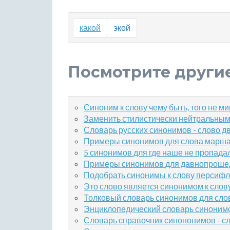
какой
экой
Посмотрите други
Синоним к слову чему быть, того не м
Заменить стилистически нейтральным
Словарь русских синонимов - слово дв
Примеры синонимов для слова марш
5 синонимов для где наше не пропада
Примеры синонимов для давнопроше
Подобрать синонимы к слову персиф
Это слово является синонимом к слов
Толковый словарь синонимов для сло
Энциклопедический словарь синонимо
Словарь справочник синононимов - с