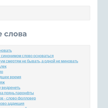
е слова
иновать
 синонимом слово основаться
ум смертям не бывать, а одной не миновать
алек
ло
дшее время
ляж
у ведренеть
ва прянь паронфты
в - слово фолловер
лово аддикция