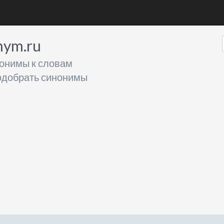
nym.ru
онимы к словам
добрать синонимы