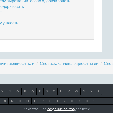
слу выражений: слово одоризировать
 одоризовать
т
у ушлость
анчивающиеся на й
Слова, заканчивающиеся на ий
Слов
M
N
O
P
Q
R
S
T
U
V
W
X
Y
Z
Л
М
Н
О
П
Р
С
Т
У
Ф
Х
Ц
Ч
Ш
Щ
Качественное
создание сайтов
для всех