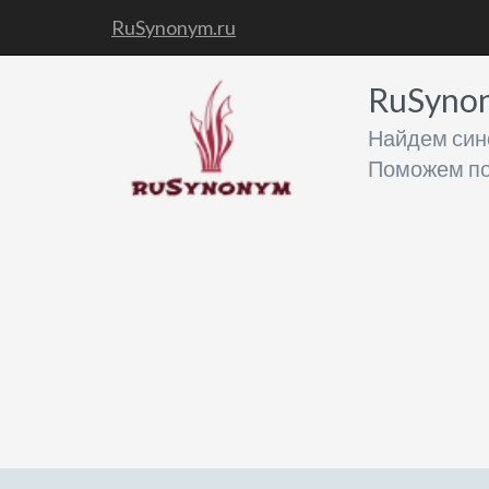
RuSynonym.ru
RuSyno
Найдем син
Поможем по