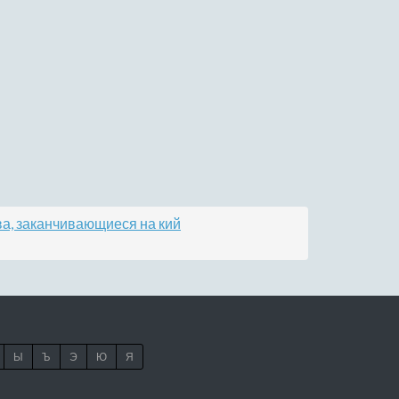
а, заканчивающиеся на кий
Ы
Ъ
Э
Ю
Я