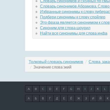
Словарь синонимов и сходных по смы
Словарь синонимов Абрамова. Слово
Избранные синонимы к слову либерас
Подбери синонимы к слову спойлер
Это фраза является синонимом к слов
Синоним для слова шоурил
Найти все синонимы для слова инфа
Толковый словарь синонимов
Слова, зак
Значение слова экий
A
B
C
D
E
F
G
H
I
J
K
L
А
Б
В
Г
Д
Е
Ё
Ж
З
И
Й
К