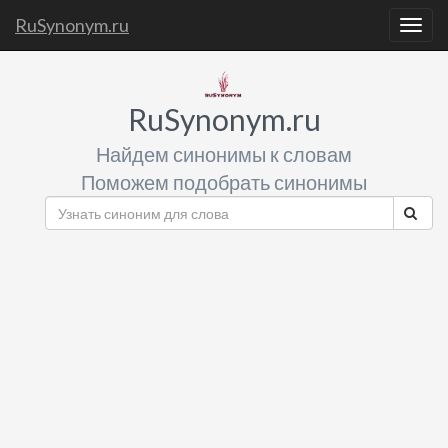
RuSynonym.ru
Togg
navig
RuSynonym.ru
Найдем синонимы к словам
Поможем подобрать синонимы