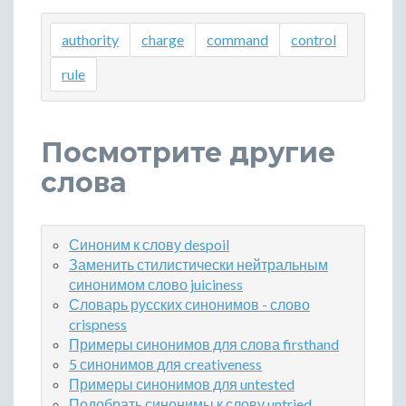
authority
charge
command
control
rule
Посмотрите другие
слова
Синоним к слову despoil
Заменить стилистически нейтральным
синонимом слово juiciness
Словарь русских синонимов - слово
crispness
Примеры синонимов для слова firsthand
5 синонимов для creativeness
Примеры синонимов для untested
Подобрать синонимы к слову untried