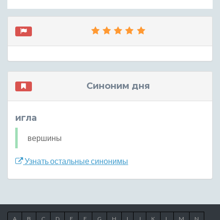
Синоним дня
игла
вершины
Узнать остальные синонимы
A
B
C
D
E
F
G
H
I
J
K
L
M
N