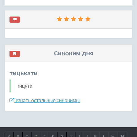
Синоним дня
тицькати
тицяти
Узнать остальные синонимы
A
B
C
D
E
F
G
H
I
J
K
L
M
N