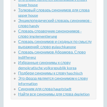
lower house
Толковый словарь синонимов для слова
upper house
Энциклопедический словарь синонимов -
слово handy
Словарь справочник синононимов -
слово implementierung
Словарь синонимов и сходных по смыслу
выражений: слово gulaschkanone
Словарь синонимов Абрамова. Слово
indifferenz
Избранные синонимы к слову
demokratische volksrepublik korea
Подбери синонимы к слову haschisch
Это фраза является синонимом к слову
information
Синоним для слова hauptstadt
Найти все синонимы для слова depletion