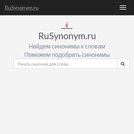
RuSynonym.ru
Togg
navig
RuSynonym.ru
Найдем синонимы к словам
Поможем подобрать синонимы