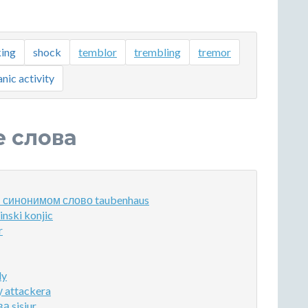
king
shock
temblor
trembling
tremor
nic activity
е слова
 синонимом слово taubenhaus
nski konjic
r
ly
 attackera
 sisiur