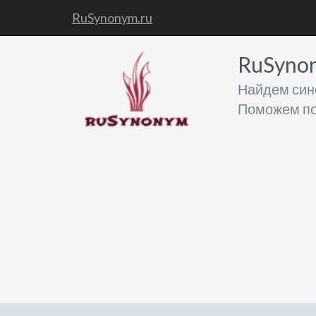
RuSynonym.ru
RuSyno
Найдем син
Поможем по