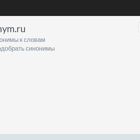
nym.ru
онимы к словам
добрать синонимы