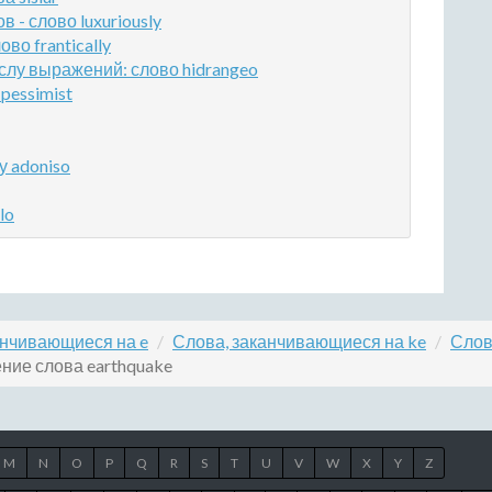
- слово luxuriously
во frantically
лу выражений: слово hidrangeo
pessimist
у adoniso
lo
анчивающиеся на e
Слова, заканчивающиеся на ke
Слов
ние слова earthquake
M
N
O
P
Q
R
S
T
U
V
W
X
Y
Z