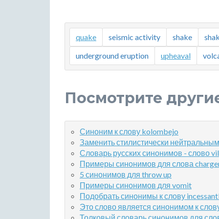
quake
seismic activity
shake
sha
underground eruption
upheaval
volca
Посмотрите други
Синоним к слову kolombejo
Заменить стилистически нейтральным
Словарь русских синонимов - слово vili
Примеры синонимов для слова charge
5 синонимов для throw up
Примеры синонимов для vomit
Подобрать синонимы к слову incessant
Это слово является синонимом к слову
Толковый словарь синонимов для слова