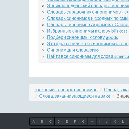
Энциклопедический словарь синонимов 
Словарь справочник синононимов - сло
Словарь синонимов и сходных по смыс
Словарь синонимов Абрамова. Слово 
Избранные синонимы к слову bliskost
Подбери синонимы к слову goods
Это фраза является синонимом к слов
Синоним для слова pruo
Найти все синонимы для слова sciencu
Толковый словарь синонимов
Слова, зак
Слова, заканчивающиеся на uake
Значе
A
B
C
D
E
F
G
H
I
J
K
L