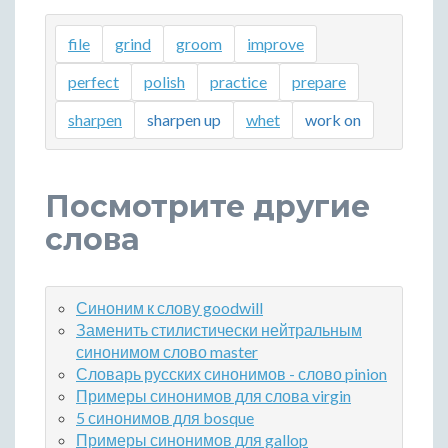
file
grind
groom
improve
perfect
polish
practice
prepare
sharpen
sharpen up
whet
work on
Посмотрите другие
слова
Синоним к слову goodwill
Заменить стилистически нейтральным
синонимом слово master
Словарь русских синонимов - слово pinion
Примеры синонимов для слова virgin
5 синонимов для bosque
Примеры синонимов для gallop