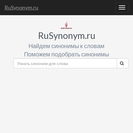
RuSynonym.ru
Togg
navig
RuSynonym.ru
Найдем синонимы к словам
Поможем подобрать синонимы