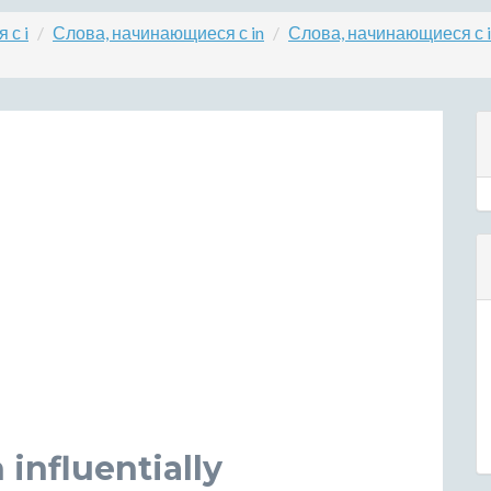
 с i
Слова, начинающиеся с in
Слова, начинающиеся с i
influentially