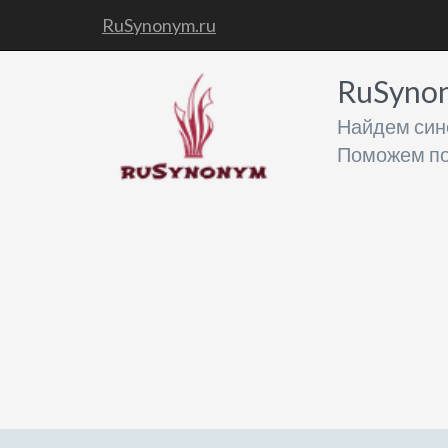
RuSynonym.ru
RuSyno
Найдем син
Поможем по