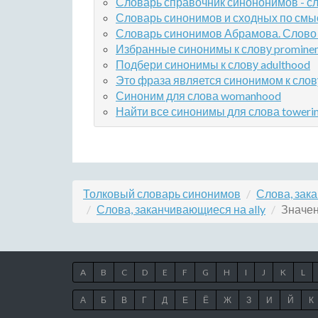
Словарь справочник синононимов - сло
Словарь синонимов и сходных по смыс
Словарь синонимов Абрамова. Слово v
Избранные синонимы к слову prominen
Подбери синонимы к слову adulthood
Это фраза является синонимом к слов
Синоним для слова womanhood
Найти все синонимы для слова toweri
Толковый словарь синонимов
Слова, зак
Слова, заканчивающиеся на ally
Значени
A
B
C
D
E
F
G
H
I
J
K
L
А
Б
В
Г
Д
Е
Ё
Ж
З
И
Й
К