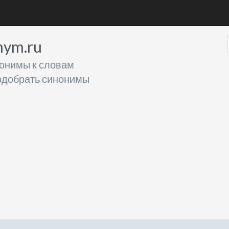
nym.ru
онимы к словам
добрать синонимы