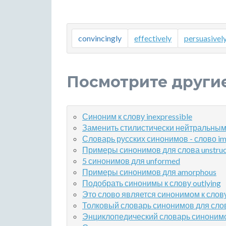
convincingly
effectively
persuasivel
Посмотрите други
Синоним к слову inexpressible
Заменить стилистически нейтральным 
Словарь русских синонимов - слово im
Примеры синонимов для слова unstruc
5 синонимов для unformed
Примеры синонимов для amorphous
Подобрать синонимы к слову outlying
Это слово является синонимом к слову
Толковый словарь синонимов для слов
Энциклопедический словарь синонимов