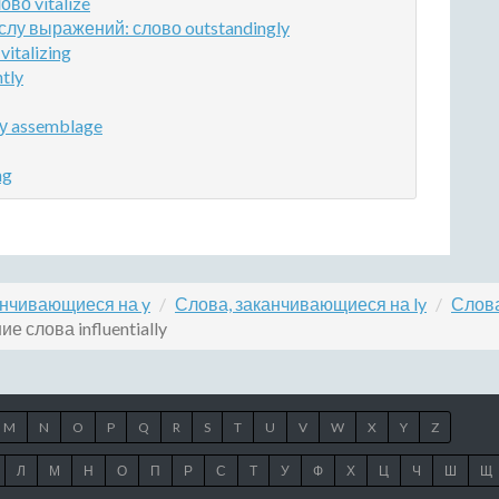
во vitalize
лу выражений: слово outstandingly
italizing
tly
у assemblage
ng
анчивающиеся на y
Слова, заканчивающиеся на ly
Слова
е слова influentially
M
N
O
P
Q
R
S
T
U
V
W
X
Y
Z
Л
М
Н
О
П
Р
С
Т
У
Ф
Х
Ц
Ч
Ш
Щ