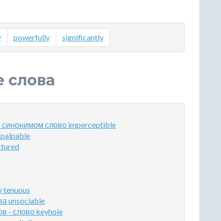
y
powerfully
significantly
е слова
синонимом слово imperceptible
palpable
tured
 tenuous
а unsociable
 - слово keyhole