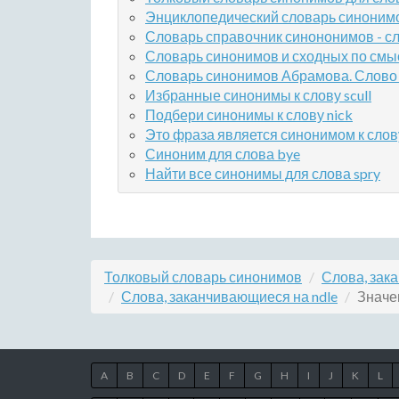
Энциклопедический словарь синонимов
Словарь справочник синононимов - сл
Словарь синонимов и сходных по смы
Словарь синонимов Абрамова. Слово
Избранные синонимы к слову scull
Подбери синонимы к слову nick
Это фраза является синонимом к слову
Синоним для слова bye
Найти все синонимы для слова spry
Толковый словарь синонимов
Слова, зак
Слова, заканчивающиеся на ndle
Значен
A
B
C
D
E
F
G
H
I
J
K
L