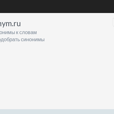
nym.ru
онимы к словам
добрать синонимы