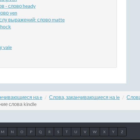
 - слово heady
ово yen
слу выражений: слово matte
 hock
 vale
анчивающиеся на e
Слова, заканчивающиеся на le
Слова
ие слова kindle
M
N
O
P
Q
R
S
T
U
V
W
X
Y
Z