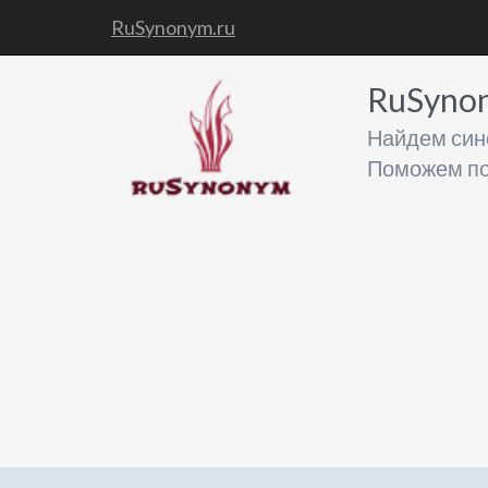
RuSynonym.ru
RuSyno
Найдем син
Поможем по