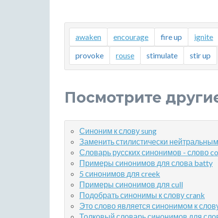
awaken
encourage
fire up
ignite
provoke
rouse
stimulate
stir up
Посмотрите други
Синоним к слову sung
Заменить стилистически нейтральным
Словарь русских синонимов - слово co
Примеры синонимов для слова batty
5 синонимов для creek
Примеры синонимов для cull
Подобрать синонимы к слову crank
Это слово является синонимом к слову
Толковый словарь синонимов для слов