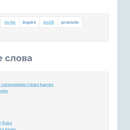
incite
inspire
instill
promote
е слова
 синонимом слово hamlet
nfer
 flake
а given