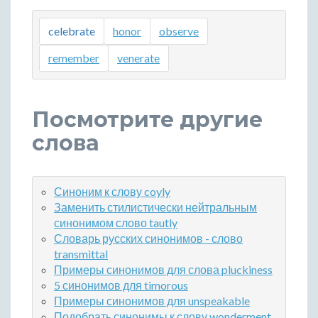
celebrate
honor
observe
remember
venerate
Посмотрите другие
слова
Синоним к слову coyly
Заменить стилистически нейтральным
синонимом слово tautly
Словарь русских синонимов - слово
transmittal
Примеры синонимов для слова pluckiness
5 синонимов для timorous
Примеры синонимов для unspeakable
Подобрать синонимы к слову wonderment