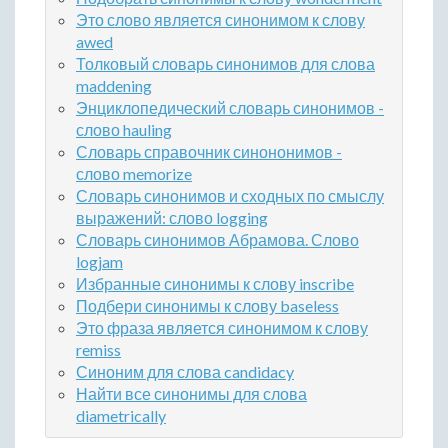
Это слово является синонимом к слову
awed
Толковый словарь синонимов для слова
maddening
Энциклопедический словарь синонимов -
слово hauling
Словарь справочник синононимов -
слово memorize
Словарь синонимов и сходных по смыслу
выражений: слово logging
Словарь синонимов Абрамова. Слово
logjam
Избранные синонимы к слову inscribe
Подбери синонимы к слову baseless
Это фраза является синонимом к слову
remiss
Синоним для слова candidacy
Найти все синонимы для слова
diametrically