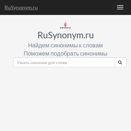
RuSynonym.ru
Togg
navig
RuSynonym.ru
Найдем синонимы к словам
Поможем подобрать синонимы