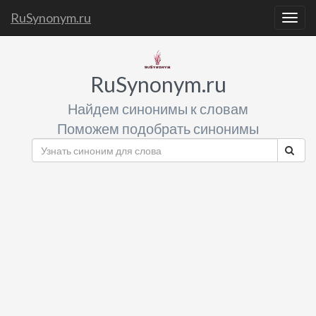
RuSynonym.ru
Togg
navig
RuSynonym.ru
Найдем синонимы к словам
Поможем подобрать синонимы