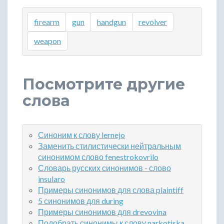
firearm
gun
handgun
revolver
weapon
Посмотрите другие
слова
Синоним к слову lernejo
Заменить стилистически нейтральным
синонимом слово fenestrokovrilo
Словарь русских синонимов - слово
insularo
Примеры синонимов для слова plaintiff
5 синонимов для during
Примеры синонимов для drevovina
Подобрать синонимы к слову narkotiska