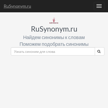
RuSynonym.ru
Togg
navig
RuSynonym.ru
Найдем синонимы к словам
Поможем подобрать синонимы