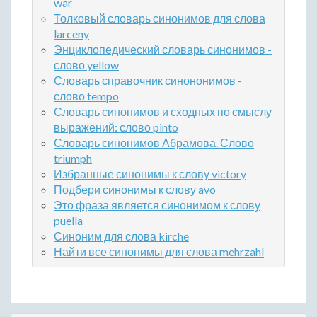
war
Толковый словарь синонимов для слова
larceny
Энциклопедический словарь синонимов -
слово yellow
Словарь справочник синононимов -
слово tempo
Словарь синонимов и сходных по смыслу
выражений: слово pinto
Словарь синонимов Абрамова. Слово
triumph
Избранные синонимы к слову victory
Подбери синонимы к слову avo
Это фраза является синонимом к слову
puella
Синоним для слова kirche
Найти все синонимы для слова mehrzahl