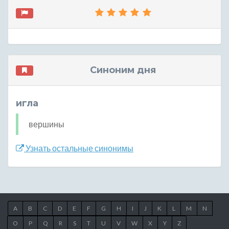
Синоним дня
игла
вершины
Узнать остальные синонимы
A
B
C
D
E
F
G
H
I
J
K
L
M
N
O
P
Q
R
S
T
U
V
W
X
Y
Z