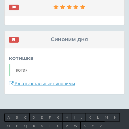
Синоним дня
котишка
котик
Узнать остальные синонимы
A
B
C
D
E
F
G
H
I
J
K
L
M
N
O
P
Q
R
S
T
U
V
W
X
Y
Z