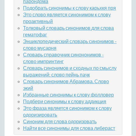
парондома
Подобрать синонимы к слову карьхкя пря
Это слово является синонимом к слову
проактивный
Толковый словарь синонимов для слова
гематофаг
Энциклопедический словарь синонимов -
слово мусарня
Словарь справочник синононимов -
слово импринтинг
Словарь синонимов и сходных по смыслу
выражений: слово пейнь пачк
Словарь синонимов Абрамова. Слово
экий
Избранные синонимы к слову фолловер
Подбери синонимы к слову аддикция
Это фраза является синонимом к слову
одоризировать
Синоним для слова одоризовать
Найти все синонимы для слова либераст