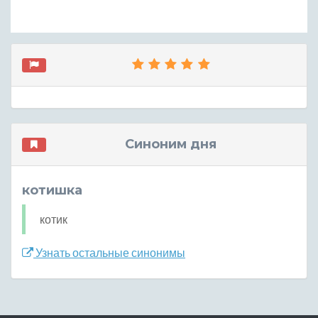
Синоним дня
котишка
котик
Узнать остальные синонимы