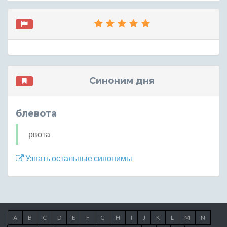
Синоним дня
блевота
рвота
Узнать остальные синонимы
A
B
C
D
E
F
G
H
I
J
K
L
M
N