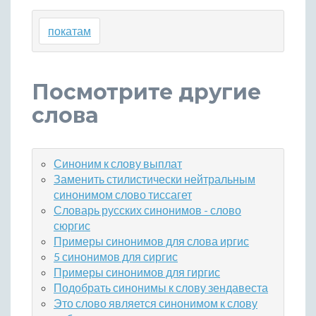
покатам
Посмотрите другие
слова
Синоним к слову выплат
Заменить стилистически нейтральным
синонимом слово тиссагет
Словарь русских синонимов - слово
сюргис
Примеры синонимов для слова иргис
5 синонимов для сиргис
Примеры синонимов для гиргис
Подобрать синонимы к слову зендавеста
Это слово является синонимом к слову