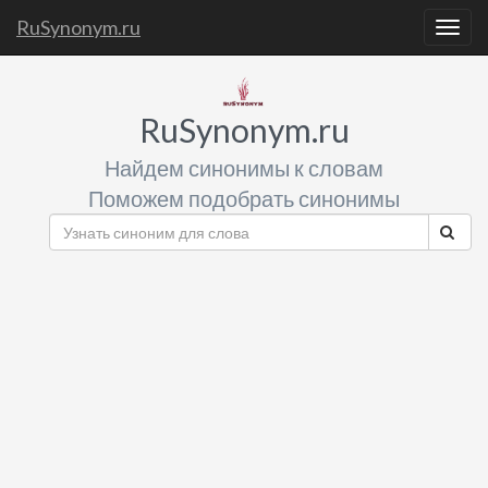
RuSynonym.ru
Togg
navig
RuSynonym.ru
Найдем синонимы к словам
Поможем подобрать синонимы