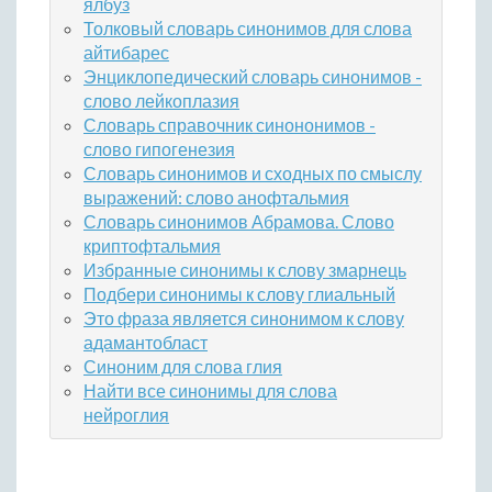
ялбуз
Толковый словарь синонимов для слова
айтибарес
Энциклопедический словарь синонимов -
слово лейкоплазия
Словарь справочник синононимов -
слово гипогенезия
Словарь синонимов и сходных по смыслу
выражений: слово анофтальмия
Словарь синонимов Абрамова. Слово
криптофтальмия
Избранные синонимы к слову змарнець
Подбери синонимы к слову глиальный
Это фраза является синонимом к слову
адамантобласт
Синоним для слова глия
Найти все синонимы для слова
нейроглия