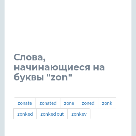
Слова,
начинающиеся на
буквы "zon"
zonate
zonated
zone
zoned
zonk
zonked
zonked out
zonkey