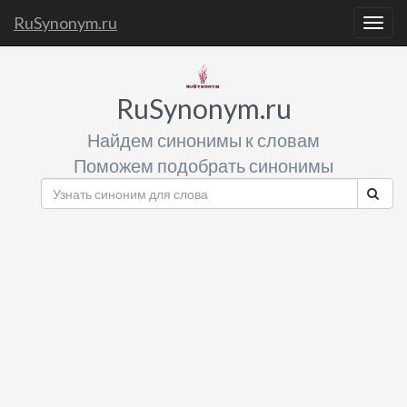
RuSynonym.ru
Togg
navig
RuSynonym.ru
Найдем синонимы к словам
Поможем подобрать синонимы