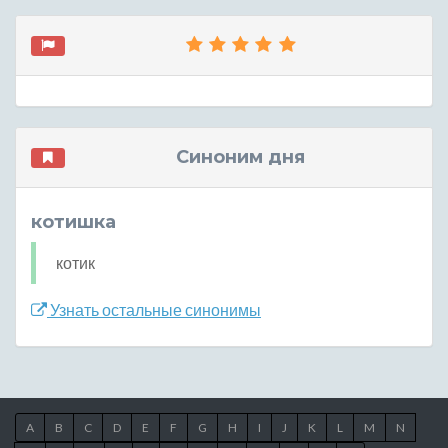
Синоним дня
котишка
котик
Узнать остальные синонимы
A
B
C
D
E
F
G
H
I
J
K
L
M
N