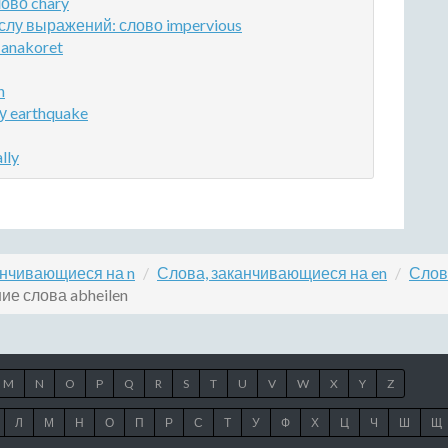
ово chary
лу выражений: слово impervious
anakoret
h
у earthquake
lly
анчивающиеся на n
Слова, заканчивающиеся на en
Слов
ие слова abheilen
M
N
O
P
Q
R
S
T
U
V
W
X
Y
Z
Л
М
Н
О
П
Р
С
Т
У
Ф
Х
Ц
Ч
Ш
Щ