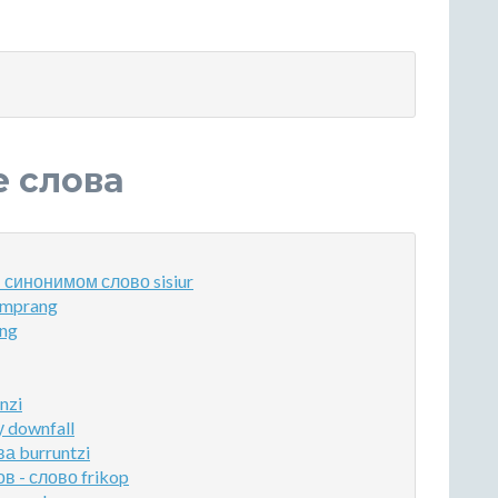
е слова
синонимом слово sisiur
emprang
ng
nzi
 downfall
а burruntzi
 - слово frikop