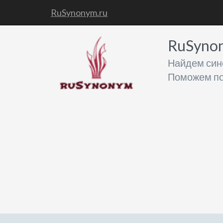
RuSynonym.ru
RuSyno
Найдем син
Поможем по