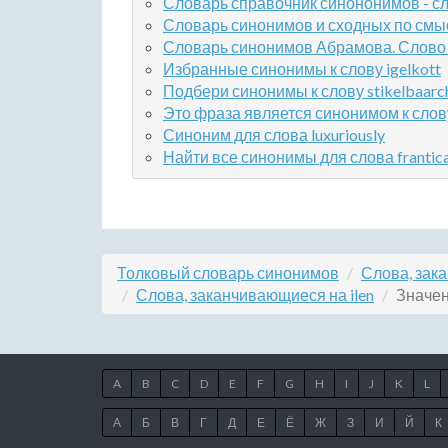
Словарь справочник синононимов - сл
Словарь синонимов и сходных по смыс
Словарь синонимов Абрамова. Слово 
Избранные синонимы к слову igelkott
Подбери синонимы к слову stikelbaarc
Это фраза является синонимом к слов
Синоним для слова luxuriously
Найти все синонимы для слова frantica
Толковый словарь синонимов
Слова, зак
Слова, заканчивающиеся на ilen
Значен
A
B
C
D
E
F
G
H
I
J
K
L
А
Б
В
Г
Д
Е
Ё
Ж
З
И
Й
К