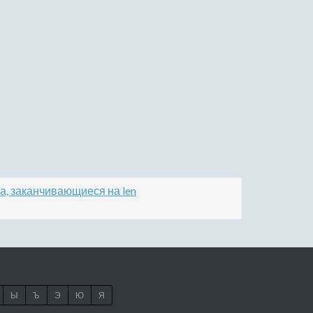
а, заканчивающиеся на len
Ы
Ъ
Э
Ю
Я