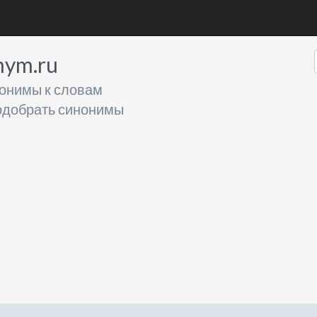
nym.ru
онимы к словам
добрать синонимы