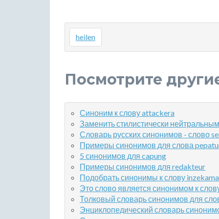
heilen
Посмотрите други
Синоним к слову attackera
Заменить стилистически нейтральным 
Словарь русских синонимов - слово s
Примеры синонимов для слова pepatu
5 синонимов для capung
Примеры синонимов для redakteur
Подобрать синонимы к слову inzekama
Это слово является синонимом к слову
Толковый словарь синонимов для слов
Энциклопедический словарь синонимов