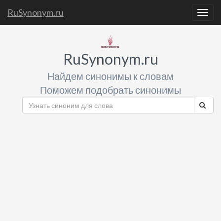
RuSynonym.ru
Togg
navig
RuSynonym.ru
Найдем синонимы к словам
Поможем подобрать синонимы