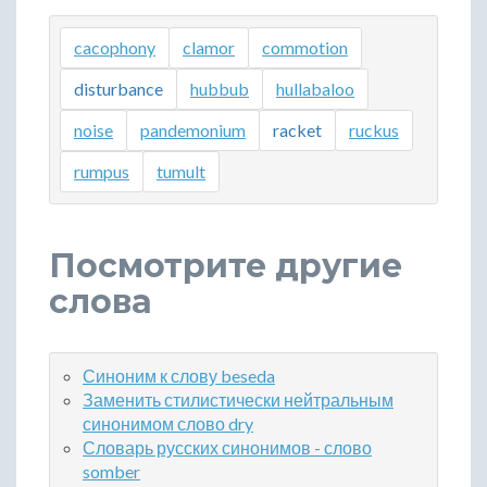
cacophony
clamor
commotion
disturbance
hubbub
hullabaloo
noise
pandemonium
racket
ruckus
rumpus
tumult
Посмотрите другие
слова
Синоним к слову beseda
Заменить стилистически нейтральным
синонимом слово dry
Словарь русских синонимов - слово
somber