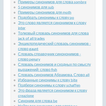
Примеры синонимов для слова sombre
5 синонимов для sub
Примеры синонимов для moth
Подобрать синонимы к слову po
Это слово является синонимом к слову
inter
Толковый словарь синонимов для слова
jack of all trades
Энциклопедический словарь синонимов -
слово gaunt
Словарь справочник синононимов -
слово penury
Словарь синонимов и сходных по смыслу
выражений: слово fish
Словарь синонимов Абрамова. Слово all
Избранные синонимы к слову bite
Подбери синонимы к слову schaffen
Это фраза является синонимом к слову
creazione
Синоним для слова be
Найти все синонимы для слова pa