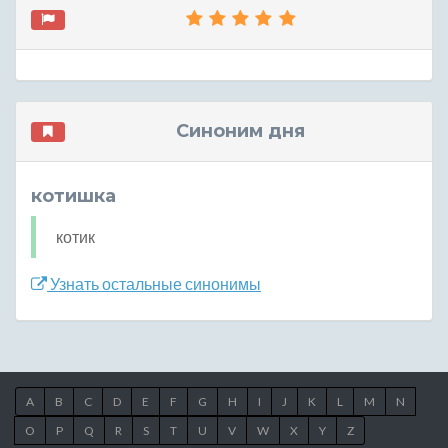
Синоним дня
котишка
котик
Узнать остальные синонимы
A
B
C
D
E
F
G
H
I
J
K
L
M
N
O
P
Q
R
S
T
U
V
W
X
Y
Z