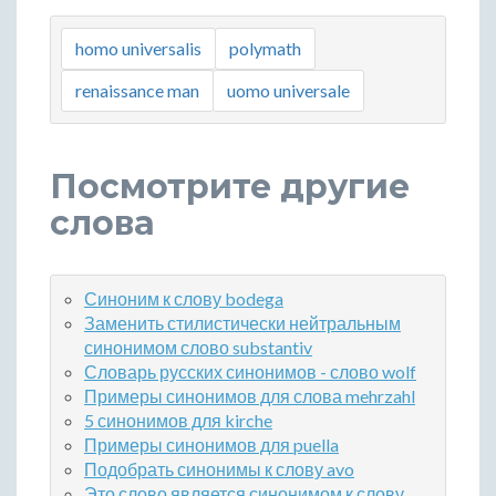
homo universalis
polymath
renaissance man
uomo universale
Посмотрите другие
слова
Синоним к слову bodega
Заменить стилистически нейтральным
синонимом слово substantiv
Словарь русских синонимов - слово wolf
Примеры синонимов для слова mehrzahl
5 синонимов для kirche
Примеры синонимов для puella
Подобрать синонимы к слову avo
Это слово является синонимом к слову