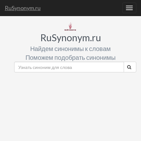
RuSynonym.ru
Togg
navig
RuSynonym.ru
Найдем синонимы к словам
Поможем подобрать синонимы