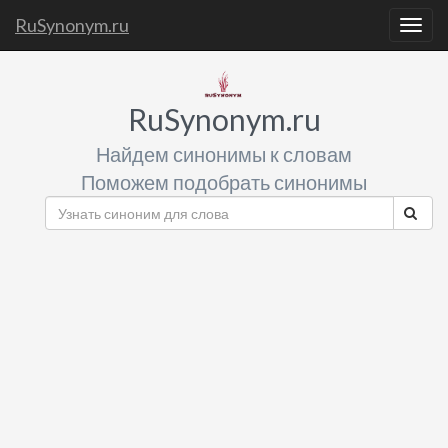
RuSynonym.ru
Togg
navig
RuSynonym.ru
Найдем синонимы к словам
Поможем подобрать синонимы