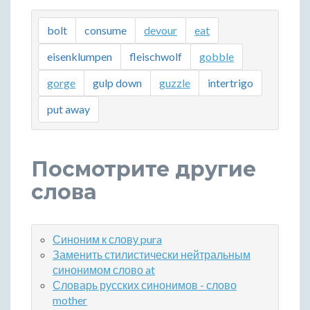
bolt
consume
devour
eat
eisenklumpen
fleischwolf
gobble
gorge
gulp down
guzzle
intertrigo
put away
Посмотрите другие
слова
Синоним к слову pura
Заменить стилистически нейтральным
синонимом слово at
Словарь русских синонимов - слово
mother