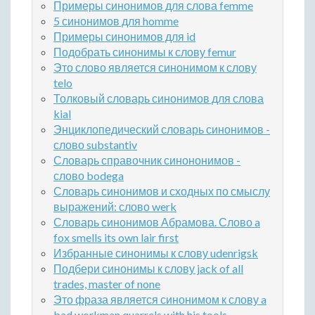
Примеры синонимов для слова femme
5 синонимов для homme
Примеры синонимов для id
Подобрать синонимы к слову femur
Это слово является синонимом к слову
telo
Толковый словарь синонимов для слова
kial
Энциклопедический словарь синонимов -
слово substantiv
Словарь справочник синононимов -
слово bodega
Словарь синонимов и сходных по смыслу
выражений: слово werk
Словарь синонимов Абрамова. Слово a
fox smells its own lair first
Избранные синонимы к слову udenrigsk
Подбери синонимы к слову jack of all
trades, master of none
Это фраза является синонимом к слову a
bad workman quarrels with his tools