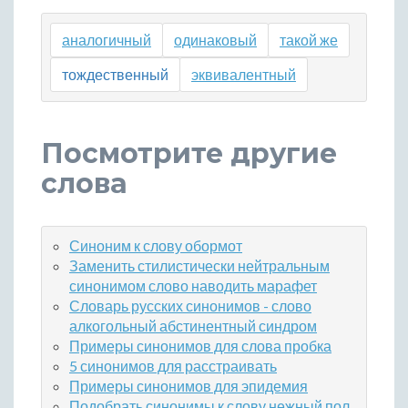
аналогичный
одинаковый
такой же
тождественный
эквивалентный
Посмотрите другие
слова
Синоним к слову обормот
Заменить стилистически нейтральным
синонимом слово наводить марафет
Словарь русских синонимов - слово
алкогольный абстинентный синдром
Примеры синонимов для слова пробка
5 синонимов для расстраивать
Примеры синонимов для эпидемия
Подобрать синонимы к слову нежный пол