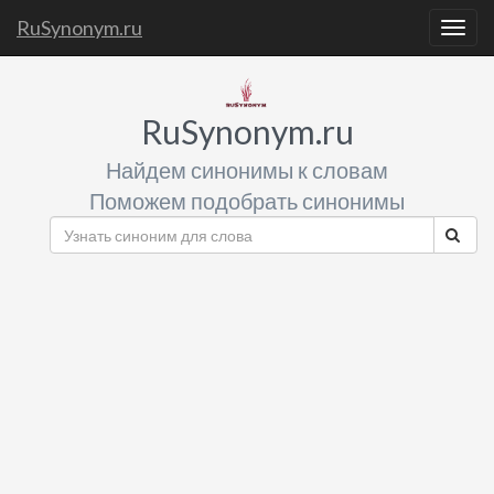
RuSynonym.ru
Togg
navig
RuSynonym.ru
Найдем синонимы к словам
Поможем подобрать синонимы