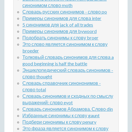
синонимом слово moth
Словарь русских синонимов - слово po
Примеры синонимов для слова inter
5 синонимов для jack of all trades
Примеры синонимов для bywoord
Подобрать синонимы к слову broer
Это слово является синонимом к слову
broeder
Толковый словарь синонимов для слова a
good beginning is half the battle
Энциклопедический словарь синонимов -
слово thought
Словарь справочник синононимов -
слово total
Словарь синонимов и сходных по смыслу
выражений: слово eyot
Словарь синонимов Абрамова. Слово din
Избранные синонимы к слову gaunt
Подбери синонимы к слову penury
Это фраза является синонимом к слову