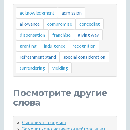
acknowledgment
admission
allowance
compromise
conceding
dispensation
franchise
giving way
granting
indulgence
recognition
refreshment stand
special consideration
surrendering
yielding
Посмотрите другие
слова
Синоним к слову sub
Заменить стилистически нейтральным