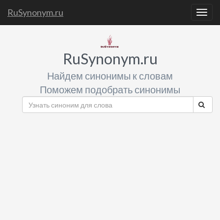
RuSynonym.ru
Togg
navig
RuSynonym.ru
Найдем синонимы к словам
Поможем подобрать синонимы