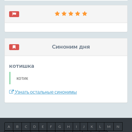
Синоним дня
котишка
котик
Узнать остальные синонимы
A
B
C
D
E
F
G
H
I
J
K
L
M
N