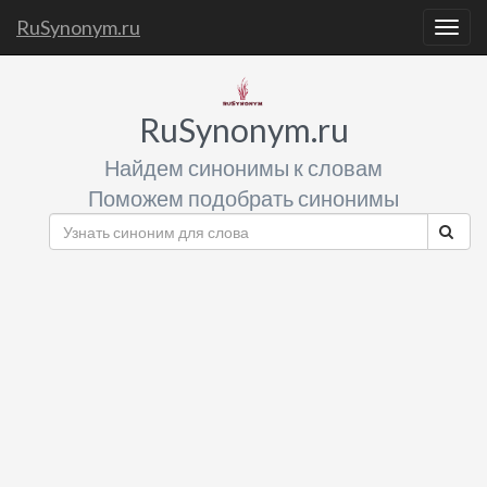
RuSynonym.ru
Togg
navig
RuSynonym.ru
Найдем синонимы к словам
Поможем подобрать синонимы