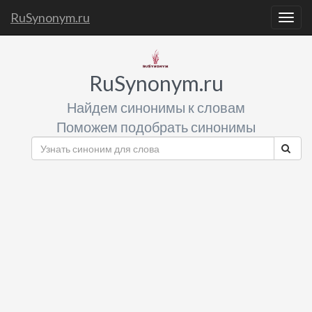
RuSynonym.ru
Togg
navig
RuSynonym.ru
Найдем синонимы к словам
Поможем подобрать синонимы