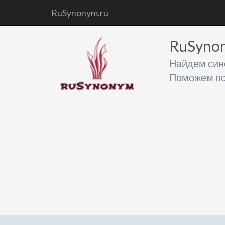
RuSynonym.ru
RuSyno
Найдем син
Поможем по