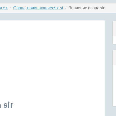
 с s
Слова, начинающиеся с si
Значение слова sir
sir