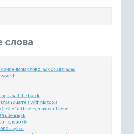
е слова
инонимом слово jack of all trades
ywoord
 is half the battle
an quarrels with his tools
ck of all trades, master of none
а udenrigsk
 - слово ris
ово asylum