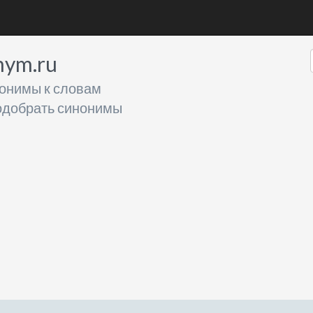
nym.ru
онимы к словам
добрать синонимы