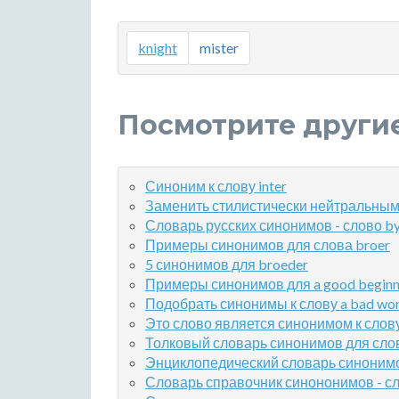
knight
mister
Посмотрите други
Синоним к слову inter
Заменить стилистически нейтральным с
Словарь русских синонимов - слово b
Примеры синонимов для слова broer
5 синонимов для broeder
Примеры синонимов для a good beginning
Подобрать синонимы к слову a bad workm
Это слово является синонимом к слову ja
Толковый словарь синонимов для слов
Энциклопедический словарь синонимов
Словарь справочник синононимов - сл